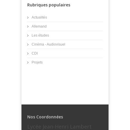
Rubriques populaires
Actualités
Allemand
Les études
Cinéma - Audiovisuel
CDI
Projets
Nos Coordonnées
Lycée Jean-Henri Lambert