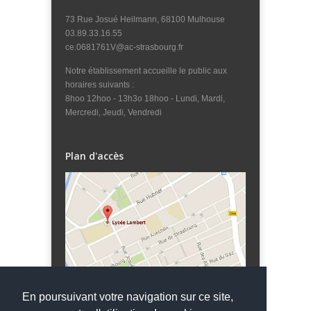
73 Rue Josué Heilmann, 68100 Mulhouse
03.89.33.16.55
ce.0681761V@ac-strasbourg.fr
Notre établissement accueille le public aux
horaires suivants :
8hoo 12hoo - 13h3o 18hoo - Lundi, Mardi,
Mercredi, Jeudi, Vendredi
Plan d'accès
En poursuivant votre navigation sur ce site,