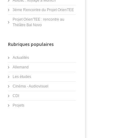
Abibac : voyage à Munich
3ème Rencontre du Projet OrienTEE
Projet Orien'TEE : rencontre au
Théâtre Bal Novo
Rubriques populaires
Actualités
Allemand
Les études
Cinéma - Audiovisuel
CDI
Projets