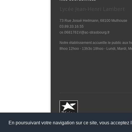
Lycée Jean-Henri Lambert
73 Rue Josué Heilmann, 68100 Mulhouse
03.89.33.16.55
ce.0681761V@ac-strasbourg.fr
Notre établissement accueille le public aux ho
8hoo 12hoo - 13h3o 18hoo - Lundi, Mardi, Me
En poursuivant votre navigation sur ce site, vous acceptez l'