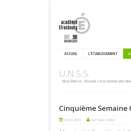
ACCUEIL
L'ÉTABLISSEMENT
A
U.N.S.S.
Vous êtes ici :
Accueil
»
A la croisée des dis
Cinquième Semaine 
15-02-2023
par Claire Tridon