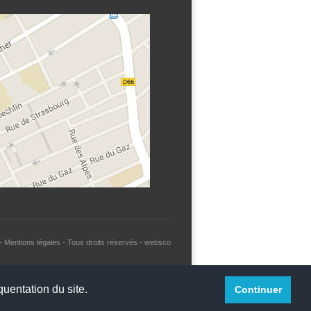
-
Mentions légales
- Tous droits réservés -
websco
quentation du site.
Continuer