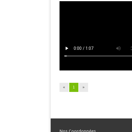
«
1
»
Nos Coordonnées