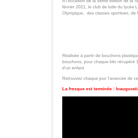
A l'occasion de la 5ème édition de la
février 2021, le club de lutte du lycé
Olympique, des classes sportives, de l
Réalisée à partir de bouchons plastique
bouchons, pour chaque kilo récupéré 1€
d'un enfant.
Retrouvez chaque jour l'avancée de ce
La fresque est terminée : Inauguratio