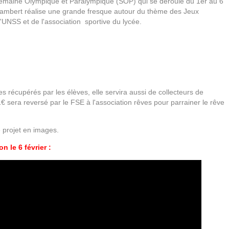
 Semaine Olympique et Paralympique (SOP) qui se déroule du 1er au 6
e Lambert réalise une grande fresque autour du thème des Jeux
'UNSS et de l'association sportive du lycée.
s récupérés par les élèves, elle servira aussi de collecteurs de
 sera reversé par le FSE à l'association rêves pour parrainer le rêve
 projet en images.
n le 6 février :