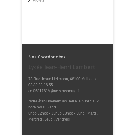
Projets
Nos Coordonnées
Lycée Jean-Henri Lambert
73 Rue Josué Heilmann, 68100 Mulhouse
03.89.33.16.55
ce.0681761V@ac-strasbourg.fr
Notre établissement accueille le public aux
horaires suivants :
8hoo 12hoo - 13h3o 18hoo - Lundi, Mardi,
Mercredi, Jeudi, Vendredi